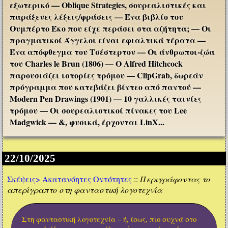
εξωτερικό — Oblique Strategies, σουρεαλιστικές και
παράξενες λέξεις/φράσεις — Ένα βιβλίο του
Ουμπέρτο Έκο που είχε περάσει στα αζήτητα; — Οι
πραγματικοί Άγγελοι είναι εφιαλτικά τέρατα —
Ένα απόφθεγμα του Τσέστερτον — Οι άνθρωποι-ζώα
του Charles le Brun (1806) — O Alfred Hitchcock
παρουσιάζει ιστορίες τρόμου — ClipGrab, δωρεάν
πρόγραμμα που κατεβάζει βίντεο από παντού —
Modern Pen Drawings (1901) — 10 γαλλικές ταινίες
τρόμου — Οι σουρεαλιστικοί πίνακες του Lee
Madgwick — &, φυσικά, έρχονται LinX...
22/10/2025
Σκέψεις>
Ακατανόητες Οντότητες
::
Περιγράφοντας το
απερίγραπτο στη φανταστική λογοτεχνία
Στη φανταστική λογοτεχνία – ή, ίσως, πιο συχνά στο