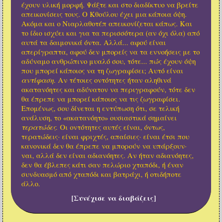
έχουν υλική μορφή. Ψάξτε και στο διαδίκτυο να βρείτε
απεικονίσεις τους. Ο Κθούλου έχει μια κάποια όψη.
Ακόμα και ο Νιαρλαθοτέπ απεικονίζεται κάπως. Και
το ίδιο ισχύει και για τα περισσότερα (αν όχι όλα) από
αυτά τα δαιμονικά όντα. Αλλά... αφού είναι
απερίγραπτα, αφού δεν μπορείς να τα εννοήσεις με το
αδύναμο ανθρώπινο μυαλό σου, τότε... πώς έχουν όψη
που μπορεί κάποιος να τη ζωγραφίσει; Αυτό είναι
αντίφαση.
Αν τέτοιες οντότητες ήταν αληθινά
ακατανόητες και αδύνατον να περιγραφούν, τότε δεν
θα έπρεπε να μπορεί κάποιος να τις ζωγραφίσει.
Επομένως, σου δίνεται η εντύπωση ότι, σε τελική
ανάλυση, το «ακατανόητο» ουσιαστικά σημαίνει
τερατώδες.
Οι οντότητες αυτές είναι, όντως,
τερατώδεις· είναι φριχτές, απαίσιες· είναι έτσι που
κανονικά δεν θα έπρεπε να μπορούν να υπάρξουν·
ναι, αλλά δεν είναι αδιανόητες. Αν ήταν αδιανόητες,
δεν θα έβλεπες κάτι σαν πελώριο χταπόδι, ή έναν
συνδυασμό από χταπόδι και βατράχι, ή οτιδήποτε
άλλο.
[Συνέχισε να διαβάζεις]