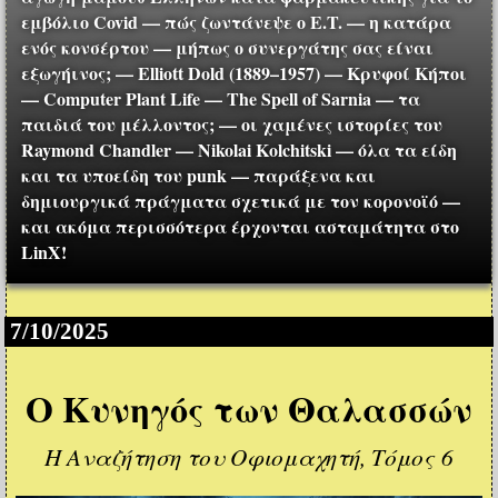
εμβόλιο Covid — πώς ζωντάνεψε ο E.T. — η κατάρα
ενός κονσέρτου — μήπως ο συνεργάτης σας είναι
εξωγήινος; — Elliott Dold (1889–1957) — Κρυφοί Κήποι
— Computer Plant Life — The Spell of Sarnia — τα
παιδιά του μέλλοντος; — οι χαμένες ιστορίες του
Raymond Chandler — Nikolai Kolchitski — όλα τα είδη
και τα υποείδη του punk — παράξενα και
δημιουργικά πράγματα σχετικά με τον κορονοϊό —
και ακόμα περισσότερα έρχονται ασταμάτητα στο
LinX!
7/10/2025
Ο Κυνηγός των Θαλασσών
Η Αναζήτηση του Οφιομαχητή, Τόμος 6