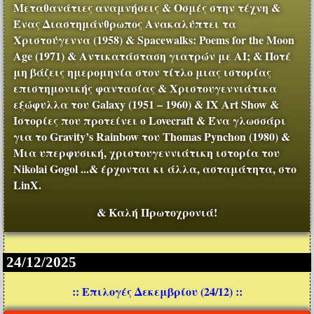
Μεταθανάτιες αναμνήσεις & Οσμές στην τέχνη &
Ένας Διαστημάνθρωπος Ανακαλύπτει τα
Χριστούγεννα (1958) & Spacewalks: Poems for the Moon
Age (1971) & Αντικατάσταση γιατρών με AI; & Ποτέ
μη βάζεις ημερομηνία στον τίτλο μιας ιστορίας
επιστημονικής φαντασίας & Χριστουγεννιάτικα
εξώφυλλα του Galaxy (1951 – 1960) & IX Art Show &
Ιστορίες που προτείνει ο Lovecraft & Ένα γλωσσάρι
για το Gravity’s Rainbow του Thomas Pynchon (1980) &
Μια υπερφυσική, χριστουγεννιάτικη ιστορία του
Nikolai Gogol ...& έρχονται κι άλλα, ασταμάτητα, στο
LinX.
& Καλή Πρωτοχρονιά!
24/12/2025
:: Επιλογές Δεκεμβρίου (24/12) ::