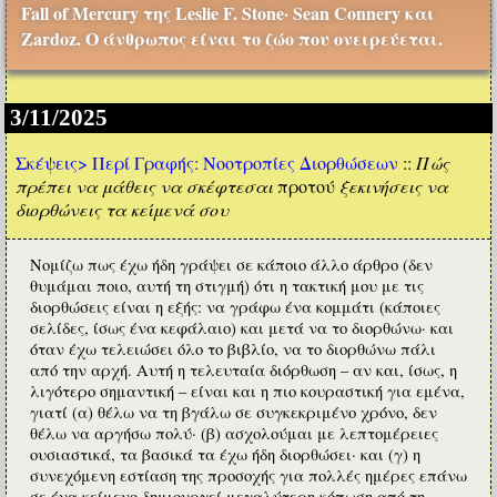
Fall of Mercury της Leslie F. Stone· Sean Connery και
Zardoz. Ο άνθρωπος είναι το ζώο που ονειρεύεται.
3/11/2025
Σκέψεις>
Περί Γραφής: Νοοτροπίες Διορθώσεων
::
Πώς
πρέπει να μάθεις να σκέφτεσαι
προτού
ξεκινήσεις να
διορθώνεις τα κείμενά σου
Νομίζω πως έχω ήδη γράψει σε κάποιο άλλο άρθρο (δεν
θυμάμαι ποιο, αυτή τη στιγμή) ότι η τακτική μου με τις
διορθώσεις είναι η εξής: να γράφω ένα κομμάτι (κάποιες
σελίδες, ίσως ένα κεφάλαιο) και μετά να το διορθώνω· και
όταν έχω τελειώσει όλο το βιβλίο, να το διορθώνω πάλι
από την αρχή. Αυτή η τελευταία διόρθωση – αν και, ίσως, η
λιγότερο σημαντική – είναι και η πιο κουραστική για εμένα,
γιατί (α) θέλω να τη βγάλω σε συγκεκριμένο χρόνο, δεν
θέλω να αργήσω πολύ· (β) ασχολούμαι με λεπτομέρειες
ουσιαστικά, τα βασικά τα έχω ήδη διορθώσει· και (γ) η
συνεχόμενη εστίαση της προσοχής για πολλές ημέρες επάνω
σε ένα κείμενο δημιουργεί μεγαλύτερη κόπωση από τη