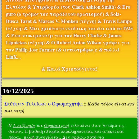
Ελπίδας & Υπερβορέα (του Clark Ashton Smith) & Ero
guro (ο τρόμος του παράξενου ερωτισμού) & Sola-
Busca Tarot & Marcos V. Monken (τέχνη) & Travis Lampe
(τέχνη) & Μια χριστουγεννιάτικη ταινία από το 1925
& Ένα ντοκιμαντέρ για τον Harry Clarke & James
Lipnickas (τέχνη) & Ο Robert Anton Wilson γράφει για
τον Philip Jose Farmer (& αντιστρόφως): & πολλά
LinX...
& Καλά Χριστούγεννα!
16/12/2025
Σκέψεις>
Τελείωσε ο Οφιομαχητής;
::
Κάθε τέλος είναι και
μια αρχή
Η
Αναζήτηση
του
Οφιομαχητή
τελειώνει στον 7ο τόμο της
σειράς. Η βασική ιστορία ολοκληρώνεται, και αποκεί και
πέρα... η ζωή συνεχίζεται. Δεν γράφω ποτέ για