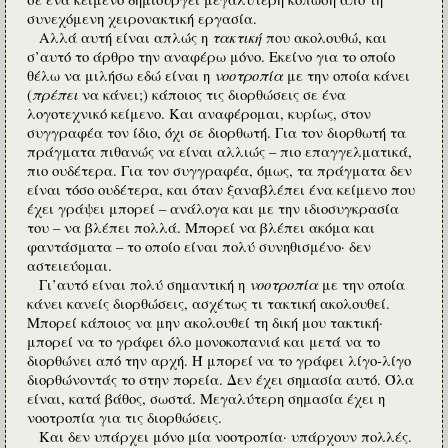
συνεχόμενη χειρονακτική εργασία.
τακτική
Αλλά αυτή είναι απλώς η
που ακολουθώ, και
σ’αυτό το άρθρο την αναφέρω μόνο. Εκείνο για το οποίο
νοοτροπία
θέλω να μιλήσω εδώ είναι η
με την οποία κάνει
πρέπει
(
να κάνει;) κάποιος τις διορθώσεις σε ένα
λογοτεχνικό κείμενο. Και αναφέρομαι, κυρίως, στον
συγγραφέα τον ίδιο, όχι σε διορθωτή. Για τον διορθωτή τα
πράγματα πιθανώς να είναι αλλιώς – πιο επαγγελματικά,
πιο ουδέτερα. Για τον συγγραφέα, όμως, τα πράγματα δεν
είναι τόσο ουδέτερα, και όταν ξαναβλέπει ένα κείμενο που
έχει γράψει μπορεί – ανάλογα και με την ιδιοσυγκρασία
του – να βλέπει πολλά. Μπορεί να βλέπει ακόμα και
φαντάσματα – το οποίο είναι πολύ συνηθισμένο· δεν
αστειεύομαι.
νοοτροπία
Γι’αυτό είναι πολύ σημαντική η
με την οποία
κάνει κανείς διορθώσεις, ασχέτως τι τακτική ακολουθεί.
Μπορεί κάποιος να μην ακολουθεί τη δική μου τακτική·
μπορεί να το γράφει όλο μονοκοπανιά και μετά να το
διορθώνει από την αρχή. Ή μπορεί να το γράφει λίγο-λίγο
διορθώνοντάς το στην πορεία. Δεν έχει σημασία αυτό. Όλα
είναι, κατά βάθος, σωστά. Μεγαλύτερη σημασία έχει η
νοοτροπία για τις διορθώσεις.
Και δεν υπάρχει μόνο μία νοοτροπία· υπάρχουν πολλές.