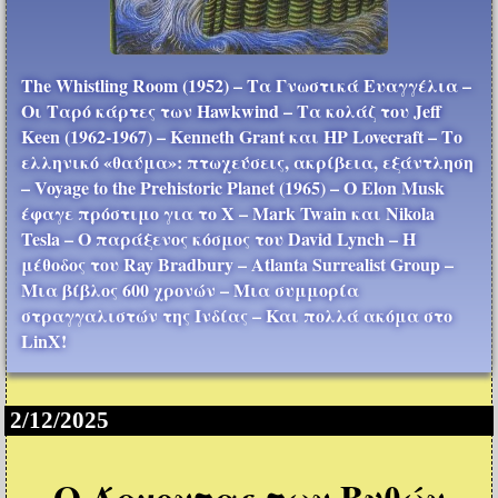
The Whistling Room (1952) – Τα Γνωστικά Ευαγγέλια –
Οι Ταρό κάρτες των Hawkwind – Τα κολάζ του Jeff
Keen (1962-1967) – Kenneth Grant και HP Lovecraft – Το
ελληνικό «θαύμα»: πτωχεύσεις, ακρίβεια, εξάντληση
– Voyage to the Prehistoric Planet (1965) – Ο Elon Musk
έφαγε πρόστιμο για το X – Mark Twain και Nikola
Tesla – Ο παράξενος κόσμος του David Lynch – Η
μέθοδος του Ray Bradbury – Atlanta Surrealist Group –
Μια βίβλος 600 χρονών – Μια συμμορία
στραγγαλιστών της Ινδίας – Και πολλά ακόμα στο
LinX!
2/12/2025
Ο Άρχοντας των Βυθών