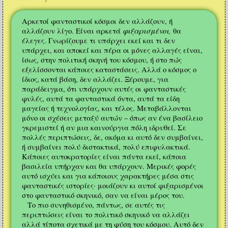
Αρκετοί φανταστικοί κόσμοι δεν αλλάζουν, ή
φιξαρισμένοι,
αλλάζουν λίγο. Είναι αρκετά
θα
έλεγες. Γνωρίζουμε τι υπάρχει εκεί και τι δεν
υπάρχει, και αποκεί και πέρα οι μόνες αλλαγές είναι,
ίσως, στην πολιτική σκηνή του κόσμου, ή στο πώς
εξελίσσονται κάποιες καταστάσεις. Αλλά ο κόσμος ο
ίδιος, κατά βάση, δεν αλλάζει. Ξέρουμε, για
παράδειγμα, ότι υπάρχουν αυτές οι φανταστικές
φυλές, αυτά τα φανταστικά όντα, αυτά τα είδη
μαγείας ή τεχνολογίας, και τέλος. Μεταβάλλονται
μόνο οι σχέσεις μεταξύ αυτών – όπως αν ένα βασίλειο
γκρεμιστεί ή αν μια καινούργια πόλη ιδρυθεί. Σε
πολλές περιπτώσεις, δε, ακόμα κι αυτό δεν συμβαίνει,
ή συμβαίνει πολύ διστακτικά, πολύ επιφυλακτικά.
Κάποιες αυτοκρατορίες είναι πάντα εκεί, κάποια
βασιλεία υπήρχαν και θα υπάρχουν. Μερικές φορές
αυτό ισχύει και για κάποιους χαρακτήρες μέσα στις
φανταστικές ιστορίες· μοιάζουν κι αυτοί φιξαρισμένοι
στο φανταστικό σκηνικό, σαν να είναι μέρος του.
Το πιο συνηθισμένο, πάντως, σε αυτές τις
περιπτώσεις είναι το πολιτικό σκηνικό να αλλάζει
αλλά τίποτα σχετικά με τη φύση του κόσμου. Αυτό δεν