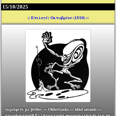
15/10/2025
:: Επιλογές Οκτωβρίου (15/10) ::
γκράφιτι με βάθος — OlderGeeks — idiot savants —
αγωγή-μαμούθ Ελλήνων κατά φαρμακευτικής για το