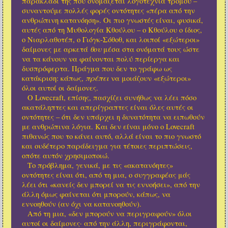
παρακλάδι της που ονομάζεται
λογοτεχνία τρόμου
–
συναντούμε πολλές φορές οντότητες «πέρα από την
ανθρώπινη κατανόηση». Οι πιο γνωστές είναι, φυσικά,
αυτές από τη Μυθολογία Κθούλου – ο Κθούλου ο ίδιος,
ο Νιαρλαθοτέπ, ο Γιόγκ-Σόθοθ, και λοιποί «εξώτεροι»
θου
δαίμονες με αρκετά
μέσα στα ονόματά τους ώστε
να τα κάνουν να φαίνονται πολύ περίεργα και
δυσπρόφερτα. Πράγμα που δεν το γράφω ως
πρέπει
κατάκριση: κάπως,
να μοιάζουν «εξώτεροι»
όλοι αυτοί οι δαίμονες.
Ο Lovecraft, επίσης, πασχίζει συνήθως να λέει πόσο
ακατάληπτες και απερίγραπτες είναι όλες αυτές οι
οντότητες – ότι δεν υπάρχει η δυνατότητα να ειπωθούν
με ανθρώπινα λόγια. Και δεν είναι μόνο ο Lovecraft
πιθανώς που το κάνει αυτό, αλλά είναι το πιο γνωστό
και ουδέτερο παράδειγμα για τέτοιες περιπτώσεις,
οπότε αυτόν χρησιμοποιώ.
Το πρόβλημα, γενικά, με τις «ακατανόητες»
οντότητες είναι ότι, από τη μια, ο συγγραφέας μάς
λέει ότι «κανείς δεν μπορεί να τις εννοήσει», από την
άλλη όμως φαίνεται ότι μπορούν, κάπως, να
εννοηθούν (αν όχι να κατανοηθούν).
Από τη μια, «δεν μπορούν να περιγραφούν» όλοι
αυτοί οι δαίμονες· από την άλλη, περιγράφονται,