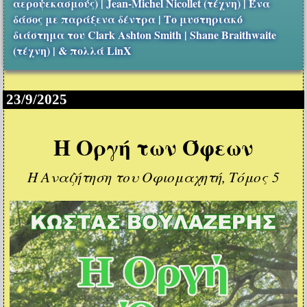
αεροψεκασμούς) | Jean-Michel Nicollet (τέχνη) | Ένα
δάσος με παράξενα δέντρα | Το μυστηριακό
διάστημα του Clark Ashton Smith | Shane Braithwaite
(τέχνη) | & πολλά LinX
23/9/2025
Η Οργή των Όφεων
Η Αναζήτηση του Οφιομαχητή, Τόμος 5