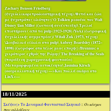
Zachary Benson Friedberg
(ψυχεδελικορετροδιαστημική τέχνη) /Φυτά και ζώα
με ψυχοτρόπες ιδιότητες/ Ο Tolkien μισούσε τον Walt
Disney \Ian Miller (ζωντανή συνέντευξη)\ Τρελοί
επιστήμονες από τα pulp (1923-1928) /YoAz (ζωγραφική
ψυχεδελικής συμμετρίας)/ Witali Żuk (1973, τέχνη)
\Διαβολικά είδωλα στα pulp\ Aubrey Beardsley (1872–
1898) (ζωγράφος στο τέλος μιας εποχής) /Brennus: ο
χειρότερος εχθρός της Ρώμης/ The Breaking of the Seals
(παράξενη χωροχρονική φαντασία)
\Μεταμορφωμένα αυτοκίνητα\ Jasmina Kirsch
(σουρεαλιστική τέχνη)
—>
Και πολλά ακόμα στο
LinX
<—
18/11/2025
Σκέψεις>
Το Δυναμικό Φανταστικό Σκηνικό
::
Οι κόσμοι
που αλλάζουν