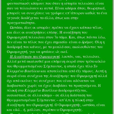
φανταστικούς κόσμους που όταν η ιστορία τελειώσει είναι
σαν να τελειώνουν κι αυτοί. Είναι κόσμοι όπου, θεωρητικά,
μπορείς να συνεχίσεις να γράφεις επ’άπειρον καθώς το ένα
γεγονός διαδέχεται το άλλο, όπως και στην
πραγματικότητα.
πρέπει
Ωστόσο, όλες οι ιστορίες
να έχουν κάποιο τέλος,
και όλες οι αναζητήσεις επίσης. Η αναζήτηση του
Οφιομαχητή τελειώνει στον 7ο τόμο. Και, όπως πάντα λέω,
δρόμος.
δεν είναι το τέλος που έχει σημασία· είναι ο
Όλη η
διαδρομή που κάνεις, με το μυαλό σου, ακολουθώντας τον
Οφιομαχητή, για να φτάσεις ώς εκεί.
Η Αναζήτηση του Οφιομαχητή
,
λοιπόν, ναι, τελειώνει.
Αλλά μετά ακολουθεί μια επόμενη σειρά στον τρίτο κύκλο
Το
του Θρυμματισμένου Σύμπαντος, η οποία έχει τίλο
Κλεμμένο Βασίλειο
και αποτελείται από έξι τόμους. Αυτή η
Αναζήτησης του Οφιομαχητή
σειρά είναι συνέχεια της
αλλά
όχι από εκείνες τις συνέχειες που είναι αδύνατον να
διαβαστούν χωρίς να έχεις διαβάσει τα προηγούμενα. Η
Κλεμμένο Βασίλειο
πλοκή στο
διαδραματίζεται,
ουσιαστικά, σε άλλο κόσμο – σε άλλη διάσταση του
Θρυμματισμένου Σύμπαντος – απ’ό,τι η πλοκή στην
Αναζήτηση του Οφιομαχητή.
Ο Οφιομαχητής, ωστόσο, είναι
περίπου
και εδώ... ή, μάλλον,
ο Οφιομαχητής.