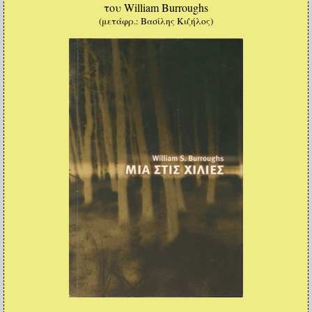
του William Burroughs
(μετάφρ.: Βασίλης Κιζήλος)