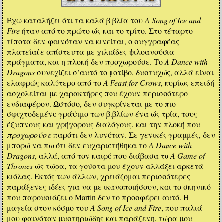
Έχω καταλήξει ότι τα καλά βιβλία του
A Song of Ice and
Fire
ήταν από το πρώτο ώς και το τρίτο. Στο τέταρτο
τίποτα δεν φαινόταν να κινείται, ο συγγραφέας
πλατείαζε απίστευτα με χιλιάδες ψιλοανούσια
πράγματα, και η πλοκή δεν προχωρούσε. Το
A Dance with
Dragons
συνεχίζει σ’αυτό το μοτίβο, δυστυχώς, αλλά είναι
ελαφρώς καλύτερο από το
A Feast for Crows
, κυρίως επειδή
ασχολείται με χαρακτήρες που έχουν περισσότερο
ενδιαφέρον. Ωστόσο, δεν συγκρίνεται με το πιο
σφιχτοδεμένο γράψιμο των βιβλίων ένα ώς τρία, τους
έξυπνους και γρήγορους διαλόγους, και την πλοκή που
προχωρούσε
παρότι δεν λυνόταν. Σε γενικές γραμμές, δεν
μπορώ να πω ότι δεν ευχαριστήθηκα το
A Dance with
Dragons
, αλλά, από τον καιρό που διάβασα το
A Game of
Thrones
ώς τώρα, τα γούστα μου έχουν αλλάξει αρκετά
κιόλας. Εκτός των άλλων, χρειάζομαι περισσότερες
παράξενες ιδέες για να με ικανοποιήσουν, και το σκηνικό
που παρουσιάζει ο Martin δεν το προσφέρει αυτό. Η
μαγεία στον κόσμο του
A Song of Ice and Fire
, που παλιά
μου φαινόταν μυστηριώδης και παράξενη, τώρα μου