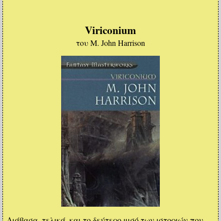
Viriconium
του M. John Harrison
Διάβασα, τελικά, και το δεύτερο μισό των ιστοριών που