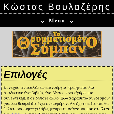
Κώστας Βουλαζέρης
Menu
Επιλογές
Συνεχώς ανακαλύπτω καινούργια πράγματα στο
Διαδίκτυο: ένα βιβλίο, ένα βίντεο, ένα άρθρο, μια
συνέντευξη, ή οτιδήποτε άλλο. Εδώ παραθέτω συνδέσμους
για ό,τι θεωρώ ότι έχει ενδιαφέρον. Αν έχετε κάτι που θα
θέλατε να συμπεριλάβω, μπορείτε πάντα να μου στείλετε
ένα
e-mail
με θέμα [Επιλογές]. Επιπλέον, μπορείτε να με