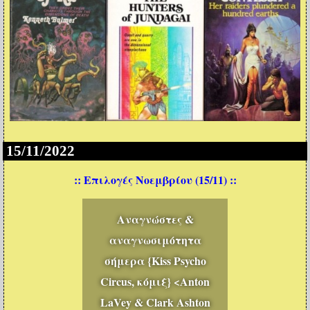
15/11/2022
:: Επιλογές Νοεμβρίου (15/11) ::
Αναγνώστες &
αναγνωσιμότητα
σήμερα {Kiss Psycho
Circus, κόμιξ} <Anton
LaVey & Clark Ashton