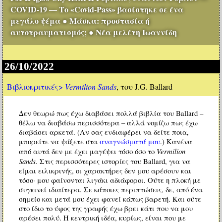
COVID-19 — Το «Covid-Pass» βασίστηκε σε ένα
μεγάλο ψέμα ● Μάσκα: προστασία ή
αυτοτραυματισμός; ● Νέα μελέτη Ιωαννίδη
26/10/2022
Βιβλιοκριτικές>
Vermilion Sands
, του J.G. Ballard
Δεν θεωρώ πως έχω διαβάσει πολλά βιβλία του Ballard –
θέλω να διαβάσω περισσότερα – αλλά νομίζω πως έχω
διαβάσει αρκετά. (Αν σας ενδιαφέρει να δείτε ποια,
μπορείτε να ψάξετε στα
αναγνώσματά μου
.) Κανένα
Vermilion
από αυτά δεν με έχει μαγέψει τόσο όσο το
Sands.
Στις περισσότερες ιστορίες του Ballard, για να
είμαι ειλικρινής, οι χαρακτήρες δεν μου αρέσουν και
τόσο· μου φαίνονται λιγάκι αδιάφοροι. Ούτε η πλοκή με
συγκινεί ιδιαίτερα. Σε κάποιες περιπτώσεις, δε, από ένα
σημείο και μετά μου έχει φανεί κάπως βαρετή. Και ούτε
στο ίδιο το ύφος της γραφής έχω βρει κάτι που να μου
αρέσει πολύ. Η κεντρική ιδέα, κυρίως, είναι που με