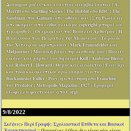
Διάσημοι χούλιγκαν εναντίον ανεμβολίαστων | A.
Merritt στο Startling Stories | The Hobbit στο BBC | The
Sandman (του Gaiman) στις οθόνες σας | Στη Ρωσία αν
μπλοκάρεις από λάθος υλικό με copyright μπορεί να
τιμωρηθείς | Οι ερωμένες του Βασιλιά Αρθούρου | Η
Βασίλισσα των Πειρατών της Μεσογείου | Το ρολόι
του Χίτλερ σε δημοπρασία | Mark Frauenfelder και
Midjourney | Μουσική βάσει της διάθεσής σου | Παλιές
εικόνες και χάρτες για τη σειρά Kull | Ambrose Bierce
και Robert E. Howard | Θυμός και διαδίκτυο | Ένας όχι
και τόσο κολακευτικός σχολιασμός για τον
Buckminster Fuller | Prey: η απάντηση στο Franchise
του Predator | Metropolis Magazine, 1927 | Τρομερά
εξώφυλλα φαντασίας από Corgi
9/8/2022
Σκέψεις>
Περί Γραφής: Σχολιαστικά Επίθετα και Βασικοί
Χαρακτηρισμοί
::
Ορισμένες λέξεις δεν είναι μία· είναι