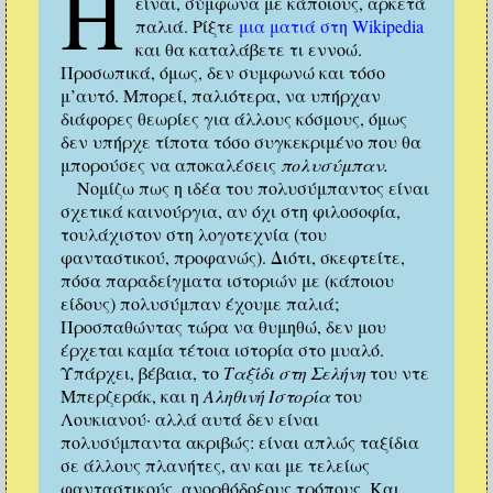
Η
είναι, σύμφωνα με κάποιους, αρκετά
παλιά. Ρίξτε
μια ματιά στη Wikipedia
και θα καταλάβετε τι εννοώ.
Προσωπικά, όμως, δεν συμφωνώ και τόσο
μ’αυτό. Μπορεί, παλιότερα, να υπήρχαν
διάφορες θεωρίες για άλλους κόσμους, όμως
δεν υπήρχε τίποτα τόσο συγκεκριμένο που θα
μπορούσες να αποκαλέσεις
πολυσύμπαν.
Νομίζω πως η ιδέα του πολυσύμπαντος είναι
σχετικά καινούργια, αν όχι στη φιλοσοφία,
τουλάχιστον στη λογοτεχνία (του
φανταστικού, προφανώς). Διότι, σκεφτείτε,
πόσα παραδείγματα ιστοριών με (κάποιου
είδους) πολυσύμπαν έχουμε παλιά;
Προσπαθώντας τώρα να θυμηθώ, δεν μου
έρχεται καμία τέτοια ιστορία στο μυαλό.
Υπάρχει, βέβαια, το
Ταξίδι στη Σελήνη
του ντε
Μπερζεράκ, και η
Αληθινή Ιστορία
του
Λουκιανού· αλλά αυτά δεν είναι
πολυσύμπαντα ακριβώς: είναι απλώς ταξίδια
σε άλλους πλανήτες, αν και με τελείως
φανταστικούς, ανορθόδοξους τρόπους. Και