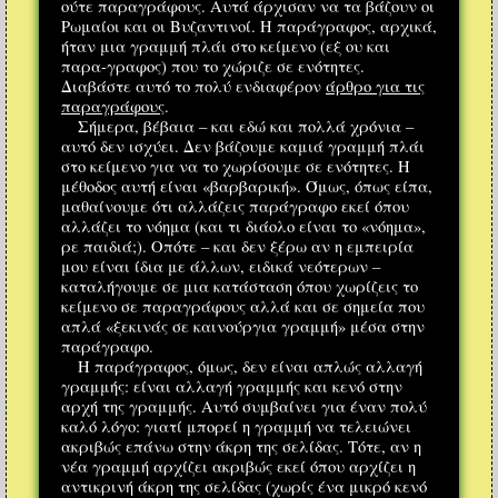
ούτε παραγράφους. Αυτά άρχισαν να τα βάζουν οι
Ρωμαίοι και οι Βυζαντινοί. Η παράγραφος, αρχικά,
ήταν μια γραμμή πλάι στο κείμενο (εξ ου και
παρα-γραφος) που το χώριζε σε ενότητες.
Διαβάστε αυτό το πολύ ενδιαφέρον
άρθρο για τις
παραγράφους
.
Σήμερα, βέβαια – και εδώ και πολλά χρόνια –
αυτό δεν ισχύει. Δεν βάζουμε καμιά γραμμή πλάι
στο κείμενο για να το χωρίσουμε σε ενότητες. Η
μέθοδος αυτή είναι «βαρβαρική». Όμως, όπως είπα,
μαθαίνουμε ότι αλλάζεις παράγραφο εκεί όπου
αλλάζει το νόημα (και τι διάολο είναι το «νόημα»,
ρε παιδιά;). Οπότε – και δεν ξέρω αν η εμπειρία
μου είναι ίδια με άλλων, ειδικά νεότερων –
καταλήγουμε σε μια κατάσταση όπου χωρίζεις το
κείμενο σε παραγράφους αλλά και σε σημεία που
απλά «ξεκινάς σε καινούργια γραμμή» μέσα στην
παράγραφο.
Η παράγραφος, όμως, δεν είναι απλώς αλλαγή
γραμμής: είναι αλλαγή γραμμής και κενό στην
αρχή της γραμμής. Αυτό συμβαίνει για έναν πολύ
καλό λόγο: γιατί μπορεί η γραμμή να τελειώνει
ακριβώς επάνω στην άκρη της σελίδας. Τότε, αν η
νέα γραμμή αρχίζει ακριβώς εκεί όπου αρχίζει η
αντικρινή άκρη της σελίδας (χωρίς ένα μικρό κενό