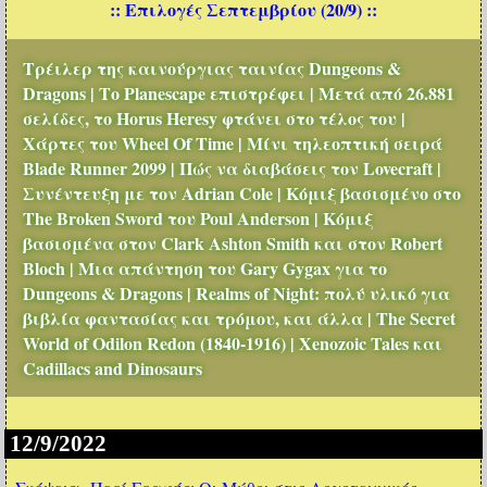
:: Επιλογές Σεπτεμβρίου (20/9) ::
Τρέιλερ της καινούργιας ταινίας Dungeons &
Dragons | Το Planescape επιστρέφει | Μετά από 26.881
σελίδες, το Horus Heresy φτάνει στο τέλος του |
Χάρτες του Wheel Of Time | Μίνι τηλεοπτική σειρά
Blade Runner 2099 | Πώς να διαβάσεις τον Lovecraft |
Συνέντευξη με τον Adrian Cole | Κόμιξ βασισμένο στο
The Broken Sword του Poul Anderson | Κόμιξ
βασισμένα στον Clark Ashton Smith και στον Robert
Bloch | Μια απάντηση του Gary Gygax για το
Dungeons & Dragons | Realms of Night: πολύ υλικό για
βιβλία φαντασίας και τρόμου, και άλλα | The Secret
World of Odilon Redon (1840-1916) | Xenozoic Tales και
Cadillacs and Dinosaurs
12/9/2022