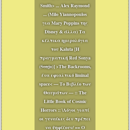
Smith> ... Alex Raymond
... (Milo Yiannopoulos
για Mary Poppins της
Disney & άλλα) Τα
κέλτικα ημερολόγια
του Kaluta [Η
πραγματική Red Sonya
(
Sonja
)] >The Backrooms,
ένα εφιαλτικό liminal
space< — Το Βιβλίο των
Θαυμάτων — :: The
Little Book of Cosmic
Horrors :: \Λόγοι γιατί
οι γυναίκες δεν πρέπει
να ψηφίζουν/ == Ο