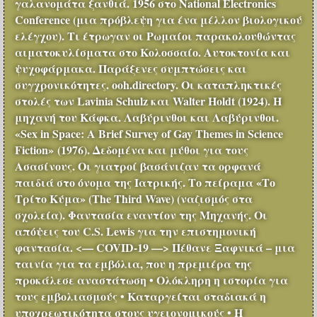
γαλανομάτα ξανθιά. 1956 στο National Electronics
Conference (μια πρόβλεψη για ένα μέλλον βιολογικού
ελέγχου). Τι έτρωγαν οι Ρωμαίοι παρακολουθώντας
αιματοκυλίσματα στο Κολοσσαίο. Αυτοκτονία και
ψυχοφάρμακα. Παράξενες συμπτώσεις και
συγχρονικότητες. ooh.directory. Οι καταπληκτικές
στολές των Lavinia Schulz και Walter Holdt (1924). Η
μηχανή του Κάφκα. Λαβύρινθοι και Λαβύρινθοι.
«Sex in Space: A Brief Survey of Gay Themes in Science
Fiction» (1976). Δεδομένα και μύθοι για τους
Ασασίνους. Οι γιατροί βασάνιζαν τα ορφανά
παιδιά στο όνομα της Ιατρικής. Το πείραμα «Το
Τρίτο Κύμα» (The Third Wave) (ναζισμός στα
σχολεία). Φαντασία εναντίον της Μηχανής. Οι
απόψεις του C.S. Lewis για την επιστημονική
φαντασία. <— COVID-19 —> Πέθανε Ξαφνικά – μια
ταινία για τα εμβόλια, που η πρεμιέρα της
προκάλεσε αναστάτωση • Ολόκληρη η ιστορία για
τους εμβολιασμούς • Καταργείται σταδιακά η
υποχρεωτικότητα στους υγειονομικούς • Η