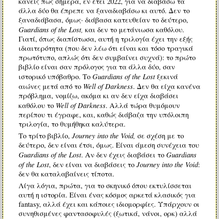
κανείς πως σήμερα, εν έτει 2022, για να διαβάσω τα
άλλα δύο θα έπρεπε να ξαναδιαβάσω κι αυτό. Δεν το
ξαναδιάβασα, όμως· διάβασα κατευθείαν το δεύτερο,
Guardians of the Lost,
και δεν το μετάνιωσα καθόλου.
Γιατί, όπως διαπίστωσα, αυτή η τριλογία έχει την εξής
ιδιαιτερότητα (που δεν λέω ότι είναι και τόσο τραγικά
πρωτότυπο, απλώς ότι δεν συμβαίνει συχνά): το πρώτο
βιβλίο είναι σαν πρόλογος για τα άλλα δύο, σαν
Guardians of the Lost
ιστορικό υπόβαθρο. Το
ξεκινά
Well of Darkness
αιώνες μετά από το
.
Δεν θα είχα κανένα
πρόβλημα, νομίζω, ακόμα κι αν δεν είχα διαβάσει
Well of Darkness
καθόλου το
. Αλλά τώρα θυμόμουν
περίπου τι έγραφε, και, καθώς διάβαζα την υπόλοιπη
τριλογία, το θυμήθηκα καλύτερα.
Journey into the Void,
Το τρίτο βιβλίο,
σε σχέση με το
δεύτερο, δεν είναι έτσι, όμως. Είναι άμεση συνέχεια του
Guardians of the Lost
Guardians
. Αν δεν έχεις διαβάσει το
of the Lost
Journey into the Void
, δεν είναι να διαβάσεις το
:
δεν θα καταλαβαίνεις τίποτα.
Λίγα λόγια, πρώτα, για το σκηνικό όπου εκτυλίσσεται
αυτή η ιστορία. Είναι ένας κόσμος αρκετά κλασικός για
fantasy, αλλά έχει και κάποιες ιδιομορφίες. Υπάρχουν οι
συνηθισμένες φαντασοφυλές (ξωτικά, νάνοι, ορκ) αλλά