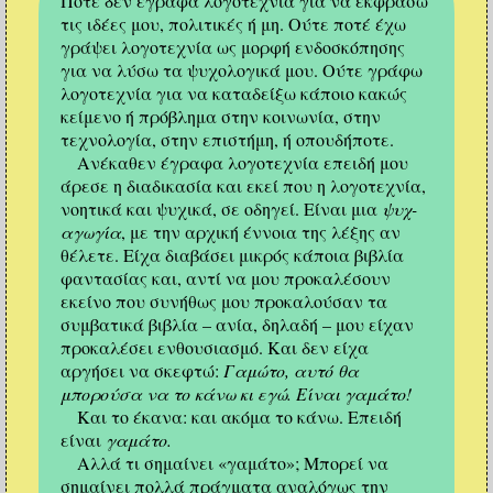
Ποτέ δεν έγραφα λογοτεχνία για να εκφράσω
τις ιδέες μου, πολιτικές ή μη. Ούτε ποτέ έχω
γράψει λογοτεχνία ως μορφή ενδοσκόπησης
για να λύσω τα ψυχολογικά μου. Ούτε γράφω
λογοτεχνία για να καταδείξω κάποιο κακώς
κείμενο ή πρόβλημα στην κοινωνία, στην
τεχνολογία, στην επιστήμη, ή οπουδήποτε.
Ανέκαθεν έγραφα λογοτεχνία επειδή μου
άρεσε η διαδικασία και εκεί που η λογοτεχνία,
νοητικά και ψυχικά, σε οδηγεί. Είναι μια
ψυχ-
αγωγία
, με την αρχική έννοια της λέξης αν
θέλετε. Είχα διαβάσει μικρός κάποια βιβλία
φαντασίας και, αντί να μου προκαλέσουν
εκείνο που συνήθως μου προκαλούσαν τα
συμβατικά βιβλία – ανία, δηλαδή – μου είχαν
προκαλέσει ενθουσιασμό. Και δεν είχα
αργήσει να σκεφτώ:
Γαμώτο, αυτό θα
μπορούσα να το κάνω κι εγώ. Είναι γαμάτο!
Και το έκανα: και ακόμα το κάνω. Επειδή
είναι
γαμάτο.
Αλλά τι σημαίνει «γαμάτο»; Μπορεί να
σημαίνει πολλά πράγματα αναλόγως την