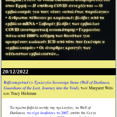
στον Ερμή —
— Ο
Η υπόθεση COVID συνεχίζεται
εμβολιασμός για τους νέους «απολύτως παράλογος»
• Άνθρωποι πέθαναν με καρδιακές βλάβες από το
εμβόλιο mRNA • Σοβαρές βλάβες των εμβολίων
COVID (συστηματική ανασκόπηση) • Γερμανία:
πάνω από 1000% αύξηση των θανάτων για
ορισμένους κωδικούς ICD από τότε που ξεκίνησε ο
«εμβολιασμός» • Οι άναρθρες κραυγές των
αψέκαστων εμβολιαστών...
20/12/2022
Βιβλιοκριτικές>
Τριλογία Sovereign Stone (Well of Darkness,
Guardians of the Lost, Journey into the Void)
, των Margaret Weis
και Tracy Hickman
Well of
Το πρώτο βιβλίο αυτής της τριλογίας, το
Darkness,
το είχα διαβάσει το 2007
, οπότε θα έλεγε