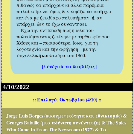
πιθανώς να υπάρχουν κι άλλα παρόμοια
παλιά κείμενα· όμως δεν νομίζω να υπάρχει
κανένα με ξεκάθαρο πολυσύμπαν: ή, αν
υπάρχει, δεν το έχω συναντήσει.
Έχω την εντύπωση πως η ιδέα του
πολυσύμπαντος ξεκίνησε με τη Θεωρία του
Χάους και – περισσότερο, ίσως, για τη
λογοτεχνία και την αφήγηση – με την
ψυχεδελική κουλτούρα του 1960.
[Συνέχισε να διαβάζεις]
4/10/2022
:: Επιλογές Οκτωβρίου (4/10) ::
Jorge Luis Borges (οικουμενικότητα και εθνικισμός) &
Georges Bataille (μια αδύνατη συνέντευξη) & The Spies
Who Came In From The Newsroom (1977) & Τα