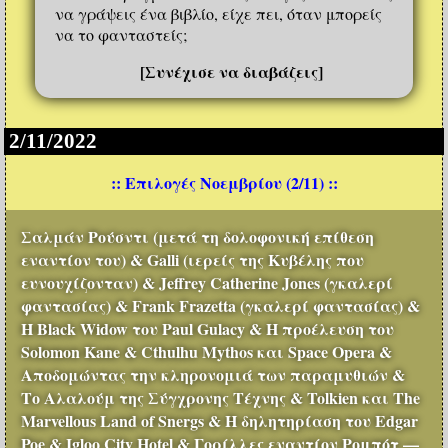
να γράψεις ένα βιβλίο, είχε πει, όταν μπορείς
να το φανταστείς;
[Συνέχισε να διαβάζεις]
2/11/2022
:: Επιλογές Νοεμβρίου (2/11) ::
Σαλμάν Ρούσντι (μετά τη δολοφονική επίθεση
εναντίον του) & Galli (ιερείς της Κυβέλης που
ευνουχίζονταν) & Jeffrey Catherine Jones (γκαλερί
φαντασίας) & Frank Frazetta (γκαλερί φαντασίας) &
Η Black Widow του Paul Gulacy & Η προέλευση του
Solomon Kane & Cthulhu Mythos και Space Opera &
Αποδομώντας την κληρονομιά των παραμυθιών &
Το Αλαλούμ της Σύγχρονης Τέχνης & Tolkien και The
Marvellous Land of Snergs & Η δηλητηρίαση του Edgar
Poe & Igloo City Hotel & Γορίλλες εναντίον Ρομπότ —