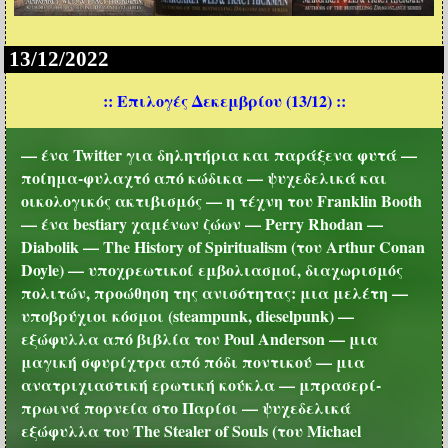
13/12/2022
:: Επιλογές Δεκεμβρίου (13/12) ::
— ένα Twitter για δηλητήρια και παράξενα φυτά —
ποίημα-φυλαχτό από κώδικα — ψυχεδελικά και
οικολογικός ακτιβισμός — η τέχνη του Franklin Booth
— ένα bestiary χαμένων ζώων — Perry Rhodan —
Diabolik — The History of Spiritualism (του Arthur Conan
Doyle) — υποχρεωτικοί εμβολιασμοί, διαχωρισμός
πολιτών, προώθηση της ανισότητας: μια μελέτη —
υποβρύχιοι κόσμοι (steampunk, dieselpunk) —
εξώφυλλα από βιβλία του Poul Anderson — μια
μαγική σφυρίχτρα από πόδι ποντικού — μια
ανατριχιαστική ερωτική κούκλα — μπρασερί-
πρωινά πορνεία στο Παρίσι — ψυχεδελικά
εξώφυλλα του The Stealer of Souls (του Michael