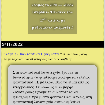
κόσμος το 2030 == ~Book
Graphics~ !Πίνακες του
ου
17
αιώνα με
μεθυσμένες μαϊμούδες!
9/11/2022
Σκέψεις>
Φανταστικά Πράγματα
::
Αυτά που, στη
λογοτεχνία, (δεν) μπορείς να διανοηθείς
Στη φανταστική λογοτεχνία έχουμε τη
δυνατότητα να φτιάξουμε πράγματα τελείως
φανταστικά. Ή, μάλλον, ίσως να είμαι κάπως
υπερβολικός. Σε
οποιαδήποτε
μορφή
λογοτεχνίας έχουμε τη δυνατότητα να
φτιάξουμε πράγματα φανταστικά. Απλώς, στη
φανταστική λογοτεχνία αυτό συμβαίνει