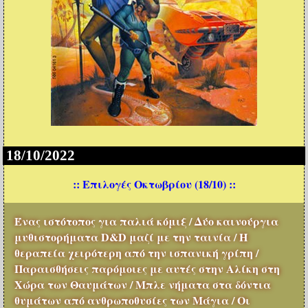
18/10/2022
:: Επιλογές Οκτωβρίου (18/10) ::
Ένας ιστότοπος για παλιά κόμιξ / Δύο καινούργια
μυθιστορήματα D&D μαζί με την ταινία / Η
θεραπεία χειρότερη από την ισπανική γρίπη /
Παραισθήσεις παρόμοιες με αυτές στην Αλίκη στη
Χώρα των Θαυμάτων / Μπλε νήματα στα δόντια
θυμάτων από ανθρωποθυσίες των Μάγια / Οι