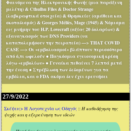
Φαινόμενα της Ηλεκτρονικής Φωνής (μια παράξενη
μελέτη) & Cthulhu Files & Doctor Strange
(λαβκραφτικά στοιχεία) & Θρησκείες (αμάθεια και
σκοταδισμός) & Georges Méliès, Mage (1945) & Νόμισμα
εις μνήμην του H.P. Lovecraft (αξίας 20 δολαρίων) &
εξαναγκασμός των DNS Providers (να
καταπολεμήσουν την πειρατεία) —> THAT COVID
CASE —> Οι «εμβολιασμοί» βλάπτουν περισσότερο
από ό,τι ωφελούν ● Παγκόσμια υγειονομική κρίση
λόγω «εμβολίων» ● Γυναίκα πεθαίνει 7 λεπτά μετά
την ένεση ● Στρέβλωση των δεδομένων για τα
εμβόλια, και ο FDA ακόμα δεν έχει ερευνήσει
27/9/2022
Σκέψεις>
Η Λογοτεχνία ως Οδηγός
::
Η καθοδήγηση της
ψυχής και η εξερεύνηση των ιδεών