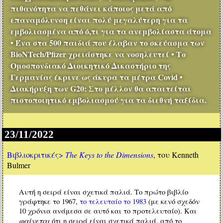
πιθανότητα να πεθάνει κάποιος μετά από
επαναμόλυνση είναι πολύ μεγαλύτερη για τα
εμβολιασμένα από ό,τι για τα ανεμβολίαστα άτομα
• Ένα στα 500 παιδιά που έλαβαν το σκεύασμα των
BioNTech/Pfizer χρειάστηκε να νοσηλευτεί • Το
Ομοσπονδιακό Διοικητικό Δικαστήριο της
Γερμανίας έκρινε ως άκυρα τα μέτρα Covid •
Διακήρυξη των G20: Στο μέλλον θα απαιτείται
πιστοποιητικό εμβολιασμού για τα διεθνή ταξίδια.
23/11/2022
Βιβλιοκριτικές>
The Keys to the Dimensions
, του Kenneth
Bulmer
Αυτή η σειρά είναι σχετικά παλιά. Το πρώτο βιβλίο
γράφτηκε το 1967,
το τελευταίο το 1983
(με κενό σχεδόν
10 χρόνια ανάμεσα σε αυτό και το προτελευταίο). Και
φαίνεται
ότι η σειρά είναι σχετικά παλιά, από το