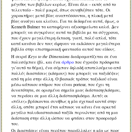
μέγεθος των βιβλίων κυρίως. Είναι όλα – εκτός από το
τελευταίο – πολύ μικρά, όπως συνηθιζόταν τότε. Οι
χαρακτήρες μετά βίας αναπτύσσονται, η πλοκή μετά
βίας ανοίγει και κλείνει. Για τα δεδομένα αυτά, όμως, ο
Kenneth Bulmer τα καταφέρνει αξιοσημείωτα καλά. Δεν
μπορείς να συγκρίνεις αυτά τα βιβλία με τα σύγχρονα,
που έχουν μεγαλύτερη έκταση, γιατί, πολύ απλά, τότε
κατά κανόνα δεν τους άφηναν να εκδώσουν μεγαλύτερα
βιβλία στην επιστημονική φαντασία αυτού του είδους.
Keys to the Dimensions
Η σειρά
διαδραματίζεται σε ένα
πολυσύμπαν (βλ. και ένα
άρθρο
που έγραψα πρόσφατα
γι’αυτό το θέμα), ένα σύμπαν δηλαδή αποτελούμενο από
πολλές διαστάσεις (κόσμους) που μπορείς να ταξιδέψεις
από τη μία στην άλλη. Ο βασικός τρόπος ταξιδιού είναι
μέσω κάποιου ατόμου που είναι porteur, που έχει τη
δυνατότητα, σε ορισμένα σημεία μιας διάστασης/κόσμου,
να περάσει σε μια άλλη διάσταση/κόσμο. Αυτές οι
«πύλες» βρίσκονται συνήθως η μία σχετικά κοντά στην
άλλη, οπότε μπορεί έτσι κάποιος να κάνει ένα αρκετά
μεγάλο πολυδιαστασιακό ταξίδι περνώντας από τη μια
διάσταση στην άλλη ώσπου να φτάσει στον προορισμό
του.
Οι διαστάσεις είναι περίπου παράλληλες η μία ως προς