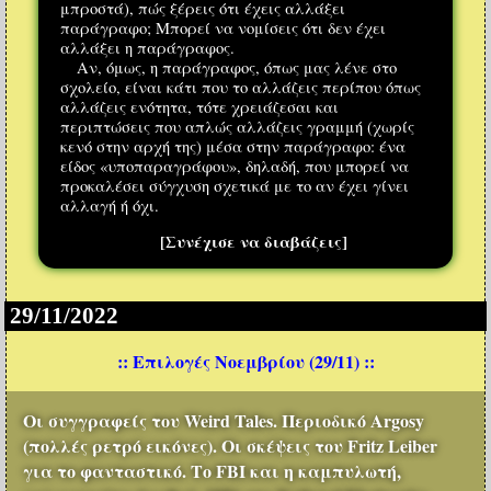
μπροστά), πώς ξέρεις ότι έχεις αλλάξει
παράγραφο; Μπορεί να νομίσεις ότι δεν έχει
αλλάξει η παράγραφος.
Αν, όμως, η παράγραφος, όπως μας λένε στο
σχολείο, είναι κάτι που το αλλάζεις περίπου όπως
αλλάζεις ενότητα, τότε χρειάζεσαι και
περιπτώσεις που απλώς αλλάζεις γραμμή (χωρίς
κενό στην αρχή της) μέσα στην παράγραφο: ένα
είδος «υποπαραγράφου», δηλαδή, που μπορεί να
προκαλέσει σύγχυση σχετικά με το αν έχει γίνει
αλλαγή ή όχι.
[Συνέχισε να διαβάζεις]
29/11/2022
:: Επιλογές Νοεμβρίου (29/11) ::
Οι συγγραφείς του Weird Tales. Περιοδικό Argosy
(πολλές ρετρό εικόνες). Οι σκέψεις του Fritz Leiber
για το φανταστικό. Το FBI και η καμπυλωτή,