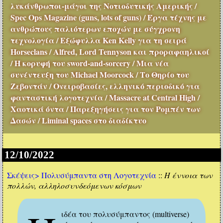
λυκάνθρωποι-μάγοι της Νοτιοδυτικής Αμερικής /
Spec Ops Magazine (guns, lots of guns) / Έργα τέχνης με
ανθρώπους παλιότερων εποχών με σύγχρονη
τεχνολογία / Εξώφυλλα Ken Kelly για τη σειρά
Horseclans / Alfred, Lord Tennyson και προραφαηλικοί
/ Η κορυφή του sword-and-sorcery / Μια νέα
συνέντευξη του Michael Moorcock / Το Θηρίο του
Ζεβοντάν / Ονειροβασίες, ελληνικό περιοδικό για
φανταστική λογοτεχνία / Massacre at Central High /
Χαοτικά όντα / Παρεξηγήσεις για τον Ρομπέν των
Δασών / Liminal spaces στο διαδίκτυο
12/10/2022
Σκέψεις>
Πολυσύμπαντα στη Λογοτεχνία
::
Η έννοια των
πολλών, αλληλοσυνδεόμενων κόσμων
ιδέα του πολυσύμπαντος (multiverse)