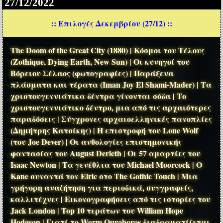
27/12/2022
:: Επιλογές Δεκεμβρίου (27/12) ::
The Doom of the Great City (1880) | Κόσμοι του Τέλους
(Zothique, Dying Earth, New Sun) | Οι κυνηγοί του
Βόρειου Σέλαος (φωτογραφίες) | Παράξενα
πλάσματα και τέρατα (Iman Joy El Shami-Mader) | Τα
χριστουγεννιάτικα δέντρα γίνονται σόδα | Το
χριστουγεννιάτικο δέντρο, μια από τις αρχαιότερες
παραδόσεις | Σύγχρονες αρχαιοελληνικές πανοπλίες
(Δημήτρης Κατσίκης) | Η επιστροφή του Lone Wolf
(του Joe Dever) | Οι ανθολογίες επιστημονικής
φαντασίας του August Derleth | Οι 57 αμαρτίες του
Isaac Newton | Τα γενέθλια του Michael Moorcock | Ο
Kane συναντά τον Elric στο The Gothic Touch | Μια
γρήγορη αναζήτηση για περιοδικά, συγγραφείς,
καλλιτέχνες | Εικονογραφήσεις από τις ιστορίες του
Jack London | Top 10 τεράτων του William Hope
Hodgson | Γιατί το Worm Ouroboros διαδραματίζεται