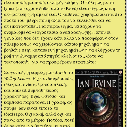
είναι πολύ, μα πολύ, σκληρός κόσμος. Ο πόλεμος με τα
lyrinx (που έχουν έρθει από το Κενό) είναι άγριος και η
ανθρώπινη ζωή αμελητέα. Ο καθένας χρησιμοποιείται στο
πόστο του, μέχρι που η αξία του να τελειώσει και να
αντικατασταθεί. Για παράδειγμα, υπάρχουν τα
ονομαζόμενα «εργοστάσια αναπαραγωγής», όπου οι
γυναίκες που δεν έχουν κάτι άλλο να προσφέρουν στον
πόλεμο (όπως να χειρίζονται κάποιο μηχάνημα ή να
βοηθάνε στην κατασκευή μηχανημάτων ή να ελέγχουν τη
ροή της δύναμης από πηγές) κλείνονται, ώστε να
τεκνοποιούν, για να προσφέρουν στρατιώτες.
Σε γενικές γραμμές, μου άρεσε το
Well of Echoes
. Είχε ενδιαφέρουσες
ιδέες και ενδιαφέρουσα πλοκή,
και αρκετά συμπαθητικούς
χαρακτήρες. Έχω, ωστόσο, και
κάμποσα παράπονα. Η γραφή, ας
πούμε, δεν είναι τίποτα το
ιδιαίτερο. Όχι κακή, αλλά όχι και
πάνω από το μέτριο. Ωστόσο, ποτέ
δε σε κάνει να βαριέσαι, κι αυτό