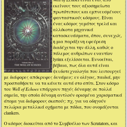
εκείνους τους αξιοσημείωτα
πρωτότυπους και εμπνευσμένους
φανταστικούς κόσμους. Είναι
ένας κόσμος γεμάτος τρελά και
αλλόκοτα μηχανικά
κατασκευάσματα, όπου, συνεχώς,
η μια παράξενη εφεύρεση
διαδέχεται την άλλη, καθώς ο
πόλεμος ανθρώπων εναντίον
lyrinx εξελίσσεται. Εννοείται,
βέβαια, πως όλα αυτά είναι
ψευδοτεχνολογία που λειτουργεί
με διάφορες απόκρυφες δυνάμεις: εν ολίγοις, παιδιά, μην
προσπαθήσετε να τα κάνετε αυτά στο σπίτι. Στον κόσμο
του
Well of Echoes
υπάρχουν πηγές δύναμης σε πολλά
σημεία, την οποία δύναμη αντλούν ορισμένα χαρισματικά
άτομα για διάφορους σκοπούς: πχ, για να οδηγούν
πελώρια μεταλλικά οχήματα με πόδια, που ονομάζονται
clankers.
Ο κόσμος διοικείται από το Συμβούλιο των Scrutators, και