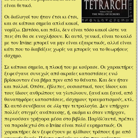
είναι θετικό.
Οι διάλογοί του ήταν έτσι κι έτσι,
και σε κάποια σημεία απλά κακοί,
νομίζω. Ωστόσο, και πάλι, δεν είναι τόσο κακοί ώστε να
πεις ότι θα σε ενοχλήσουν. Κι αυτό, γενικά, είναι το καλό
με τον Irvine: μπορεί να μην είναι εξαιρετικός, αλλά είναι
κάτι που το διαβάζεις χωρίς να μπορείς να το θεωρήσεις
άσχημο.
Σε κάποια σημεία, η πλοκή του με κούρασε. Οι χαρακτήρες
ξεφεύγανε συνεχώς από ακραίες καταστάσεις ενώ
βρίσκονταν ένα βήμα πριν από το θάνατο. Και δεν ήταν
και πολλοί. Οπότε, έβλεπες, ουσιαστικά, τους ίδιους και
τους ίδιους ανθρώπους να γλιτώνουν, ξανά και ξανά, από
θανατηφόρες καταστάσεις, άσχημους τραυματισμούς, κτλ.
Κι αυτό συνέβαινε σε
όλη
την τετραλογία. Δεν υπήρχαν
πολλές στιγμές ανάπαυσης, ή, ακόμα κι όταν υπήρχαν,
περνούσαν γρήγορα μέσα στο βιβλίο. Παρ'όλ'αυτά, πρέπει
να παραδεχτώ ότι ο Irvine είναι πολύ ευρηματικός. Οι
χαρακτήρες δεν ξεφεύγουν με ηλίθιους τρόπους ή με από
μηχανής θεούς. Πάντα επιζούν με κάτι που φαίνεται