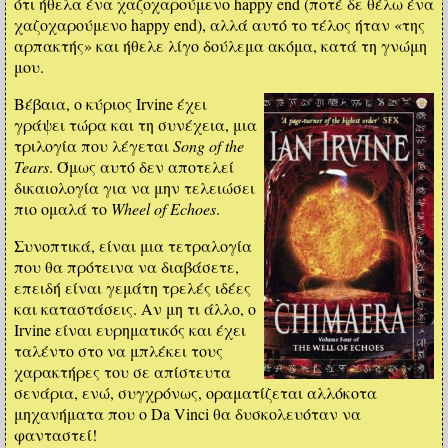
ότι ήθελα ένα χαζοχαρούμενο happy end (ποτέ δε θέλω ένα
χαζοχαρούμενο happy end), αλλά αυτό το τέλος ήταν «της
αρπακτής» και ήθελε λίγο δούλεμα ακόμα, κατά τη γνώμη
μου.
Βέβαια, ο κύριος Irvine έχει
γράψει τώρα και τη συνέχεια, μια
τριλογία που λέγεται
Song of the
Tears
. Όμως αυτό δεν αποτελεί
δικαιολογία για να μην τελειώσει
πιο ομαλά το
Wheel of Echoes
.
Συνοπτικά, είναι μια τετραλογία
που θα πρότεινα να διαβάσετε,
επειδή είναι γεμάτη τρελές ιδέες
και καταστάσεις. Αν μη τι άλλο, ο
Irvine είναι ευρηματικός και έχει
ταλέντο στο να μπλέκει τους
χαρακτήρες του σε απίστευτα
σενάρια, ενώ, συγχρόνως, οραματίζεται αλλόκοτα
μηχανήματα που ο Da Vinci θα δυσκολευόταν να
φανταστεί!