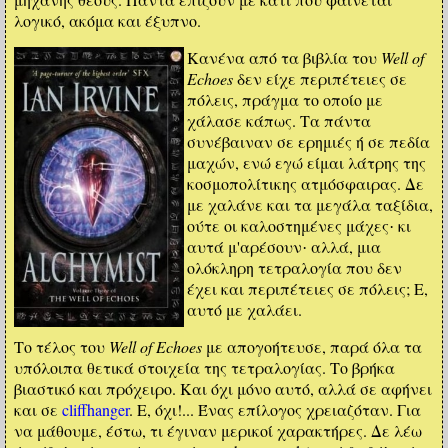
λογικό, ακόμα και έξυπνο.
Κανένα από τα βιβλία του
Well of
Echoes
δεν είχε περιπέτειες σε
πόλεις, πράγμα το οποίο με
χάλασε κάπως. Τα πάντα
συνέβαιναν σε ερημιές ή σε πεδία
μαχών, ενώ εγώ είμαι λάτρης της
κοσμοπολίτικης ατμόσφαιρας. Δε
με χαλάνε και τα μεγάλα ταξίδια,
ούτε οι καλοστημένες μάχες
κι
·
αυτά μ'αρέσουν
αλλά, μια
·
ολόκληρη τετραλογία που δεν
έχει και περιπέτειες σε πόλεις; Ε,
αυτό με χαλάει.
Το τέλος του
Well of Echoes
με απογοήτευσε, παρά όλα τα
υπόλοιπα θετικά στοιχεία της τετραλογίας. Το βρήκα
βιαστικό και πρόχειρο. Και όχι μόνο αυτό, αλλά σε αφήνει
και σε
cliffhanger
. Ε, όχι!... Ένας επίλογος χρειαζόταν. Για
να μάθουμε, έστω, τι έγιναν μερικοί χαρακτήρες. Δε λέω