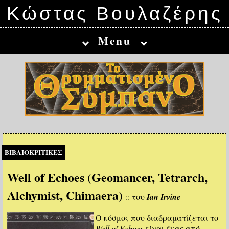
Κώστας Βουλαζέρης
Menu
ΒΙΒΛΙΟΚΡΙΤΙΚΕΣ
Well of Echoes (Geomancer, Tetrarch,
Alchymist, Chimaera)
:: του
Ian Irvine
Ο κόσμος που διαδραματίζεται το
Well of Echoes
είναι ένας από